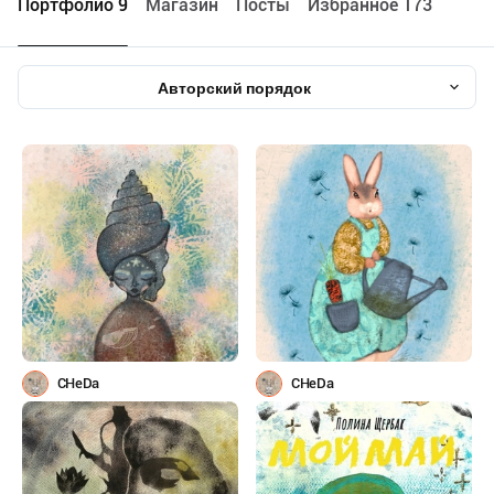
Портфолио 9
Maгазин
Посты
Избранное 173
Авторский порядок
CHeDa
CHeDa