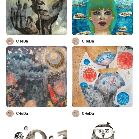
CHeDa
CHeDa
CHeDa
CHeDa