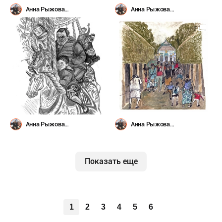
Анна Рыжова
Анна Рыжова
(@avoirbanane)
(@avoirbanane)
Анна Рыжова
Анна Рыжова
(@avoirbanane)
(@avoirbanane)
Показать еще
1
2
3
4
5
6