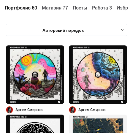
Портфолио 60
Maгазин 77
Посты
Работа 3
Избран
Авторский порядок
Артем Смирнов
Артем Смирнов