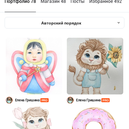
Портфолио 78
Maгазин 48
Посты
Избранное 492
Авторский порядок
Елена Гришина
Елена Гришина
PRO
PRO