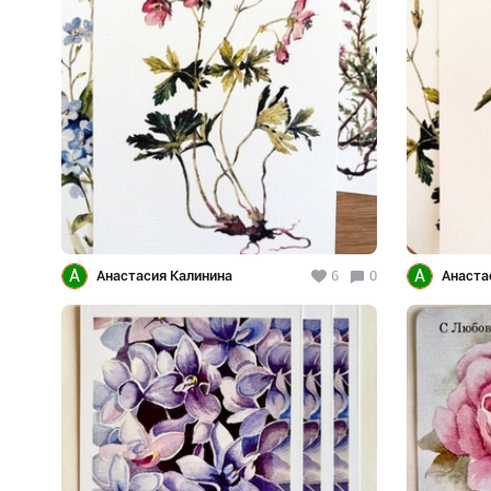
А
А
Анастасия Калинина
6
0
Анаста