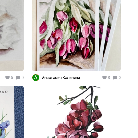
А
6
0
Анастасия Калинина
8
0