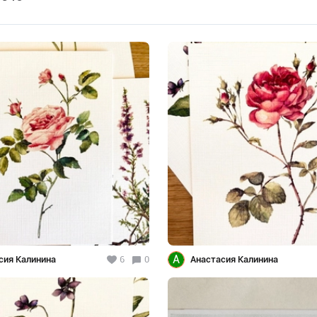
А
сия Калинина
6
0
Анастасия Калинина