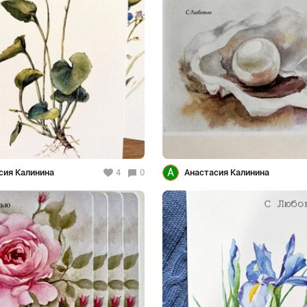
А
сия Калинина
4
0
Анастасия Калинина