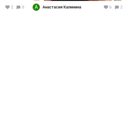
А
2
0
Анастасия Калинина
6
2