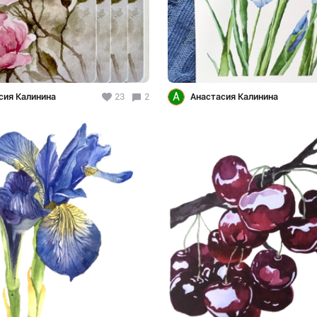
А
сия Калинина
23
2
Анастасия Калинина