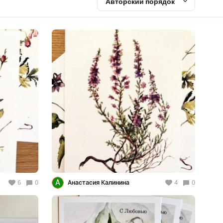
Авторский порядок
А
6
0
Анастасия Калинина
4
0