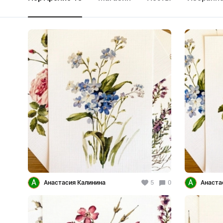
А
А
Анастасия Калинина
5
0
Анаста