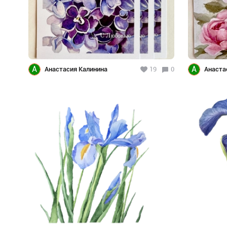
А
А
Анастасия Калинина
19
0
Анаста