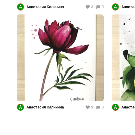
А
А
Анастасия Калинина
3
0
Анаста
А
А
Анастасия Калинина
9
0
Анаста