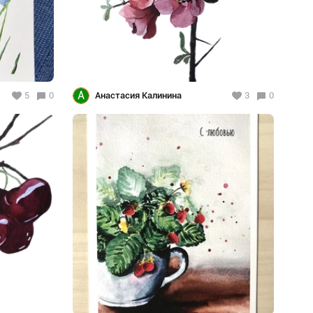
А
5
0
Анастасия Калинина
3
0