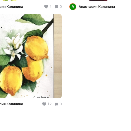
А
сия Калинина
4
0
Анастасия Калинина
сия Калинина
12
0