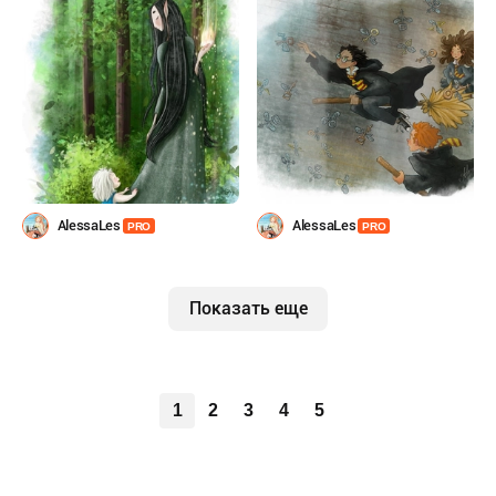
AlessaLes
AlessaLes
PRO
PRO
Показать еще
1
2
3
4
5