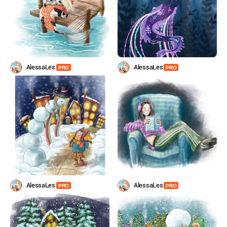
AlessaLes
AlessaLes
PRO
PRO
AlessaLes
AlessaLes
PRO
PRO