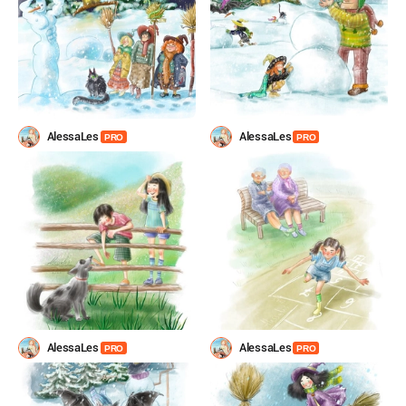
AlessaLes
AlessaLes
PRO
PRO
AlessaLes
AlessaLes
PRO
PRO