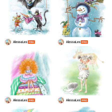
AlessaLes
AlessaLes
PRO
PRO
AlessaLes
AlessaLes
PRO
PRO