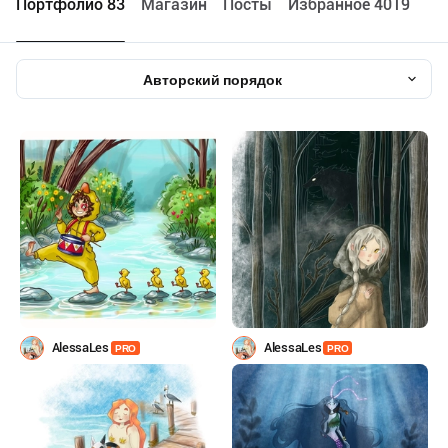
Портфолио 83
Maгазин
Посты
Избранное 4019
Авторский порядок
AlessaLes
AlessaLes
PRO
PRO