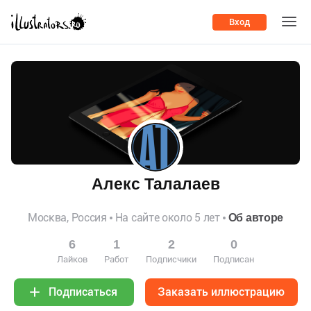
Вход
Алекс Талалаев
Москва, Россия
На сайте около 5 лет
Об авторе
6
1
2
0
Лайков
Работ
Подписчики
Подписан
Заказать иллюстрацию
Подписаться