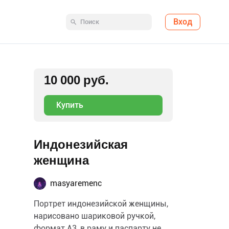
Вход
10 000 руб.
Купить
Индонезийская
женщина
masyaremenc
Портрет индонезийской женщины,
нарисовано шариковой ручкой,
формат А3, в раму и паспарту не