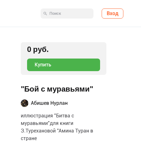
Вход
0 руб.
Купить
"Бой с муравьями"
Абишев Нурлан
иллюстрация "Битва с
муравьями"для книги
З.Турехановой "Амина Туран в
стране