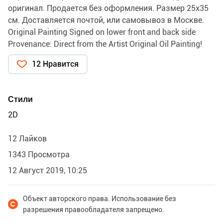
оригинал. Продается без оформления. Размер 25х35
см. Доставляется почтой, или самовывоз в Москве.
Original Painting Signed on lower front and back side
Provenance: Direct from the Artist Original Oil Painting!
This PAINTING IS NOT A PRINT OF ANY KIND This is
12 Нравится
original hand painted piece of art by professional artist!
The artwork is not framed.
Стили
2D
12 Лайков
1343 Просмотра
12 Август 2019, 10:25
Объект авторского права. Использование без
разрешения правообладателя запрещено.