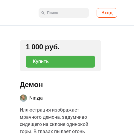
Вход
1 000 руб.
Купить
Демон
Ninzja
Иллюстрация изображает
мрачного демона, задумчиво
сидящего на склоне одинокой
горы. В глазах пылает огонь