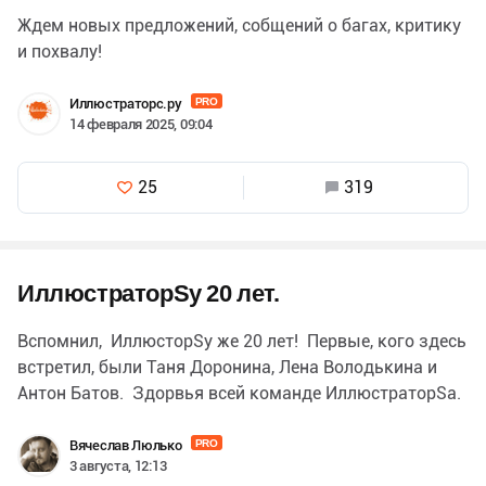
Ждем новых предложений, собщений о багах, критику
и похвалу!
Иллюстраторс.ру
PRO
14 февраля 2025, 09:04
25
319
ИллюстраторSу 20 лет.
Вспомнил, ИллюсторSу же 20 лет! Первые, кого здесь
встретил, были Таня Доронина, Лена Володькина и
Антон Батов. Здорвья всей команде ИллюстраторSа.
Большое дело сотворили…
Вячеслав Люлько
PRO
3 августа, 12:13