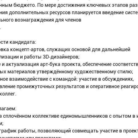
нным бюджето. По мере достижения ключевых этапов раз
ния дополнительных ресурсов планируется введение сист
ьного вознаграждения для членов
.
сти кандидата:
вка концепт‑артов, служащих основой для дальнейшей
лизации и работы 3D‑дизайнеров;
 и актуализация арт‑бука проекта, обеспечение соответст
ых материалов утверждённому художественному стилю;
ное взаимодействие с командой: участие в обсуждениях,
вление промежуточных результатов и оперативное реагир
коллег.
агаем:
в сплочённом коллективе единомышленников с опытом в 
и;
график работы, позволяющий совмещать участие в проект