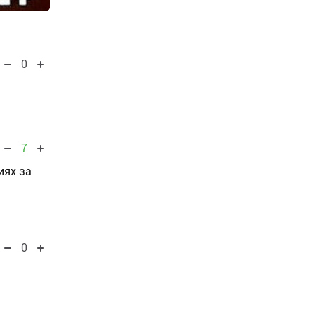
0
7
иях за
0