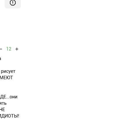
12
а
 рисует
УМЕЮТ
ДЕ...они
ять
 НЕ
ИДИОТЫ!