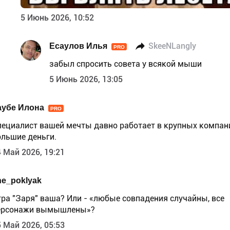
5 Июнь 2026, 10:52
Есаулов Илья
SkeeNLangly
PRO
забыл спросить совета у всякой мыши
5 Июнь 2026, 13:05
аубе Илона
PRO
пециалист вашей мечты давно работает в крупных компан
ольшие деньги.
 Май 2026, 19:21
he_poklyak
гра "Заря" ваша? Или - «любые совпадения случайны, все
ерсонажи вымышлены»?
 Май 2026, 05:53