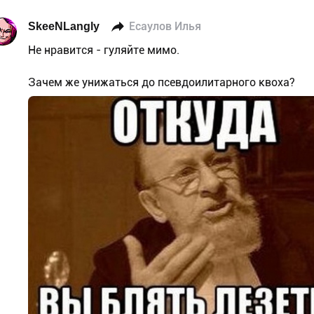
SkeeNLangly
Есаулов Илья
Не нравится - гуляйте мимо.
Зачем же унижаться до псевдоилитарного квоха?