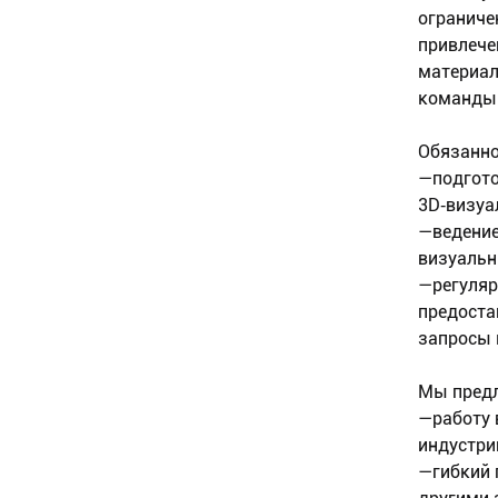
ограниче
привлече
материал
команды
Обязанно
—подгото
3D‑визуа
—ведение
визуальн
—регуляр
предоста
запросы 
Мы предл
—работу 
индустри
—гибкий 