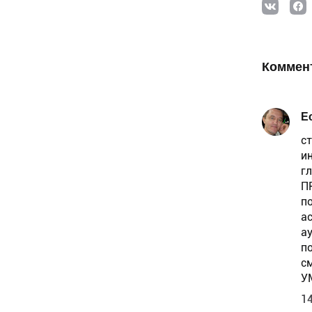
Коммен
Е
с
и
г
П
п
а
а
п
с
У
14