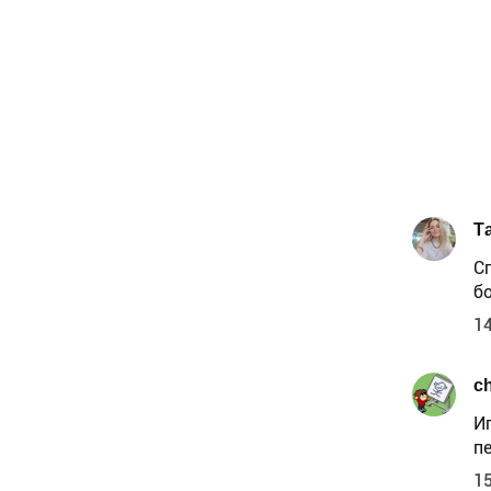
Т
С
б
14
c
И
п
15