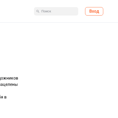
Вход
удожников
 нацелены
я в