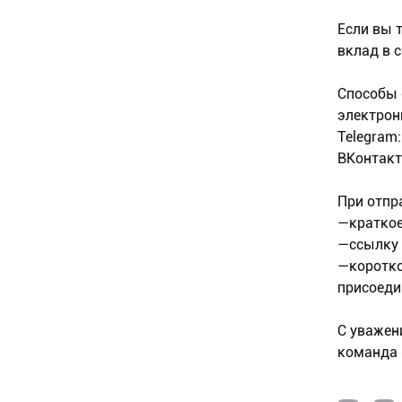
Если вы 
вклад в 
Способы 
электрон
Telegram:
ВКонтакте
При отпр
—краткое
—ссылку н
—коротко
присоеди
С уважен
команда 