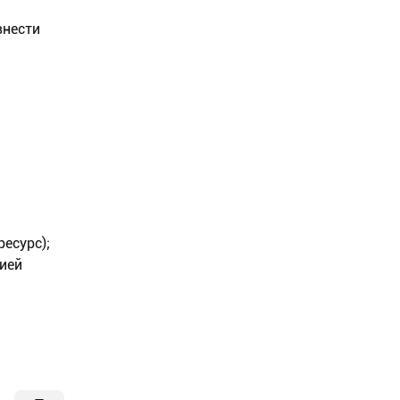
внести
ресурс);
ией