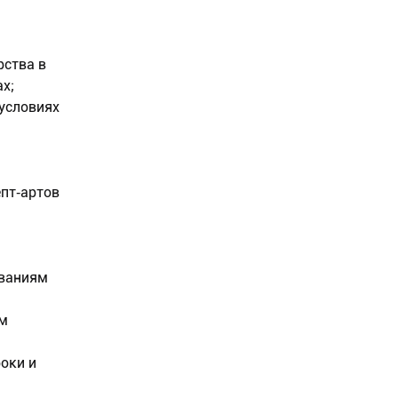
рства в
х;
условиях
пт‑артов
ованиям
ям
оки и