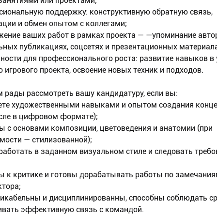
занятиями или проектами;
иональную поддержку: конструктивную обратную связь,
ации и обмен опытом с коллегами;
ение ваших работ в рамках проекта — —упоминание авто
ных публикациях, соцсетях и презентационных материала
ости для профессионального роста: развитие навыков в 
о игрового проекта, освоение новых техник и подходов.
 рады рассмотреть вашу кандидатуру, если вы:
те художественными навыками и опытом создания конце
исле в цифровом формате);
 с основами композиции, цветоведения и анатомии (при
мости — стилизованной);
работать в заданном визуальном стиле и следовать треб
 к критике и готовы дорабатывать работы по замечани
ктора;
кабельны и дисциплинированны, способны соблюдать ср
вать эффективную связь с командой.