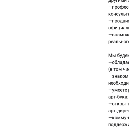
другими 
—професс
консульт
—продвиж
официаль
—возможн
реальног
Мы будем
—обладае
(в том ч
—знакомы
необходи
—умеете 
арт‑бука;
—открыты
арт‑дире
—коммуни
поддержи