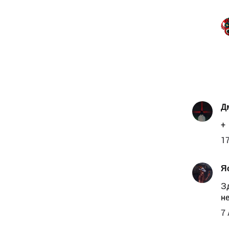
Д
+
17
Я
З
не
7 