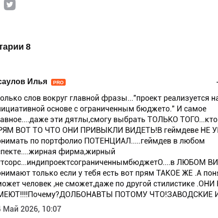
тарии 8
саулов Илья
PRO
только слов вокруг главной фразы..."проект реализуется н
нициативной основе с ограниченным бюджето." И самое
лавное....даже эти дятлы,смогу выбрать ТОЛЬКО ТОГО...кто
РЯМ ВОТ ТО ЧТО ОНИ ПРИВЫКЛИ ВИДЕТЬ!В геймдеве НЕ 
онимать по портфолио ПОТЕНЦИАЛ.....геймдев в любом
спекте....жирная фирма,жирный
утсорс...индипроектсограниченнымбюджетО....в ЛЮБОМ ВИ
онимают только если у тебя есть вот прям ТАКОЕ ЖЕ .А пон
может человек ,не сможет,даже по другой стилистике .ОНИ
МЕЮТ!!!!Почему?ДОЛБОНАВТЫ ПОТОМУ ЧТО!ЗАВОДСКИЕ 
 Май 2026, 10:07