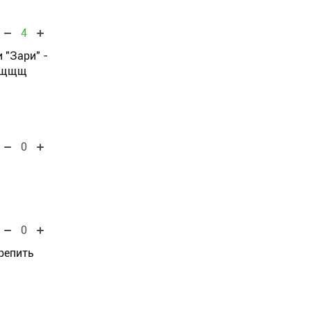
4
 "Зари" -
ищщщщ
0
0
репить