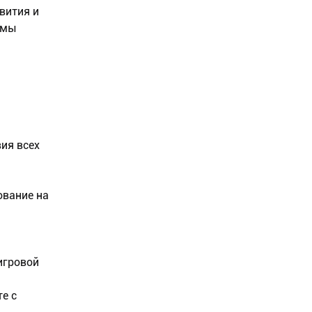
вития и
емы
вия всех
ование на
игровой
е с