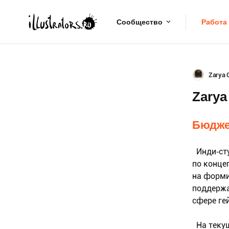
Сообщество
Работа
Zarya 
Zarya
Бюдже
Инди‑сту
по конце
на форми
поддержа
сфере ге
На текущ