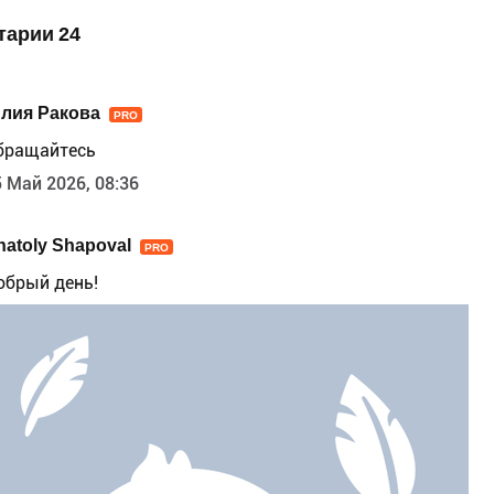
тарии 24
лия Ракова
PRO
бращайтесь
 Май 2026, 08:36
natoly Shapoval
PRO
обрый день!