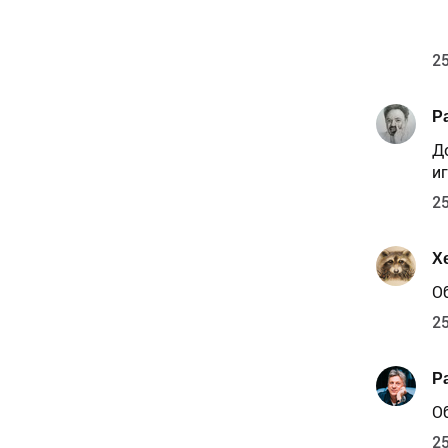
25
P
Д
иг
25
X
О
25
P
О
25