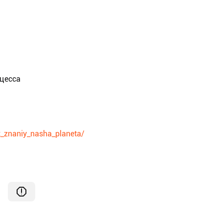
оцесса
k_znaniy_nasha_planeta/