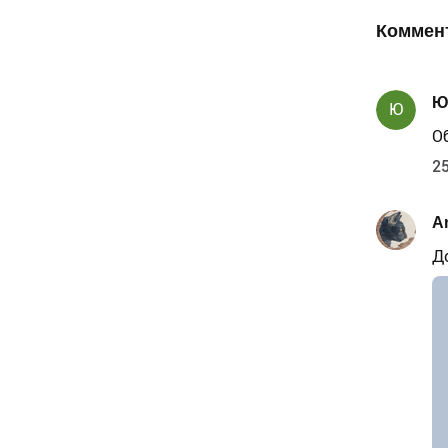
Коммен
Ю
Ю
О
25
A
Д