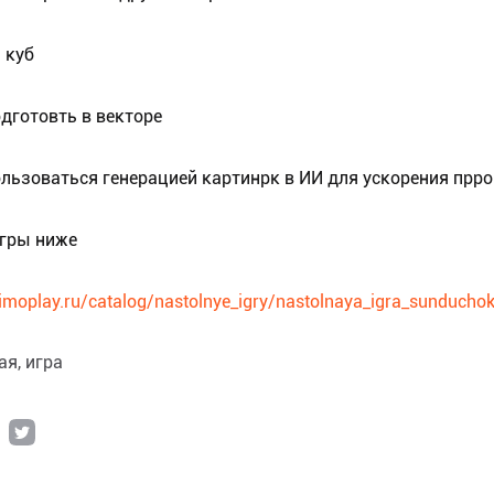
 куб
дготовть в векторе
льзоваться генерацией картинрк в ИИ для ускорения прр
гры ниже
imoplay.ru/catalog/nastolnye_igry/nastolnaya_igra_sunducho
ая
игра