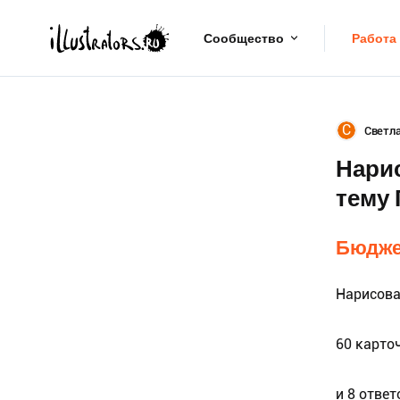
Сообщество
Работа
С
Светл
Нарис
тему 
Бюдже
Нарисова
60 карточ
и 8 отве