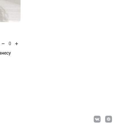
0
внесу