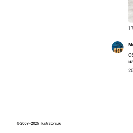
17
М
О
и
25
© 2007–
2026
illustrators.ru