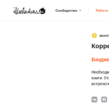
Сообщество
Работа
A
akom9
Корре
Бюдже
Необходи
книги. О
встрече/