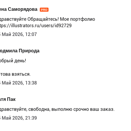
ена Саморядова
PRO
дравствуйте Обращайтесь! Мое портфолио
tps://illustrators.ru/users/id92729
 Май 2026, 12:07
юдмила Природа
обрый день!
отова взяться.
 Май 2026, 13:38
атя Пак
дравствуйте, свободна, выполню срочно ваш заказ.
 Май 2026, 21:39