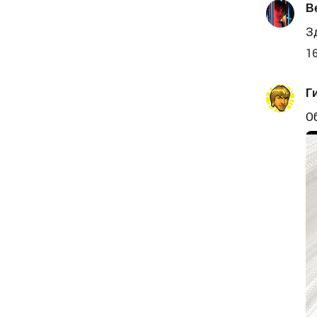
В
З
16
Ги
О