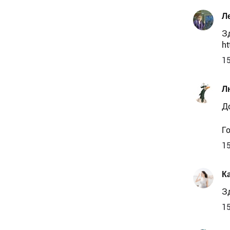
Л
З
ht
15
Л
Д
Г
15
К
З
15