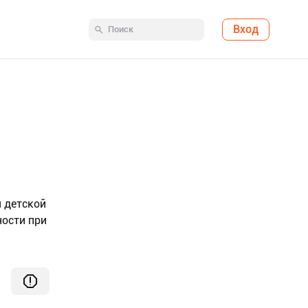
Вход
 детской
ности при