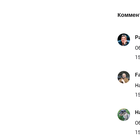
Коммен
P
О
15
Fa
Н
15
Н
О
15