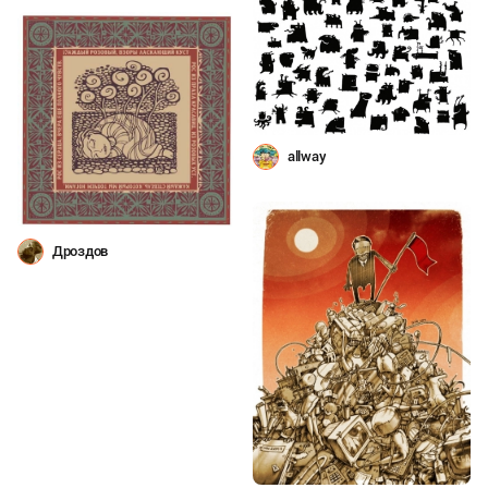
allway
Дроздов