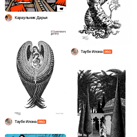
Караульник Дарья
Таубе Илона
PRO
Таубе Илона
PRO