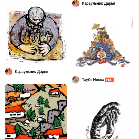
Караульник Дарья
Караульник Дарья
Таубе Илона
PRO