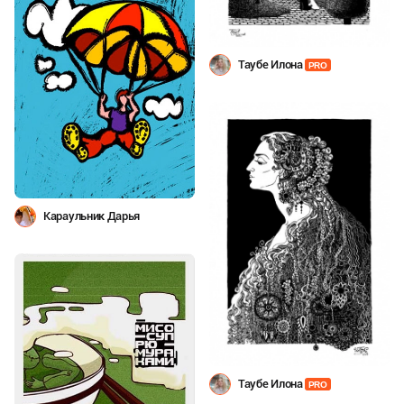
Таубе Илона
PRO
Караульник Дарья
Таубе Илона
PRO