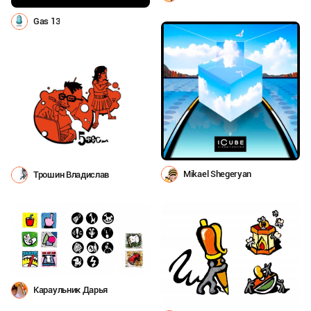
Gas 13
Mikael Shegeryan
Трошин Владислав
Караульник Дарья