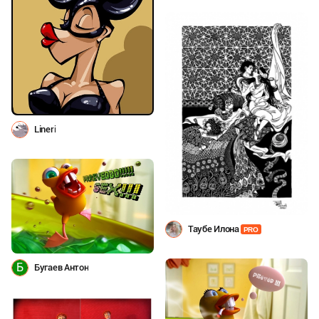
Lineri
Таубе Илона
PRO
Б
Бугаев Антон