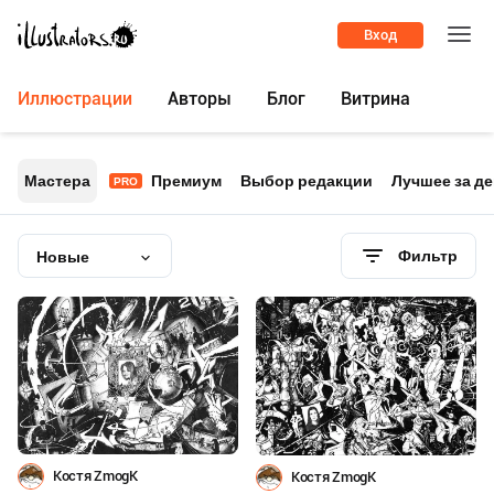
Вход
Иллюстрации
Авторы
Блог
Витрина
Мастера
Премиум
Выбор редакции
Лучшее за д
PRO
Фильтр
Новые
Костя ZmogK
Костя ZmogK