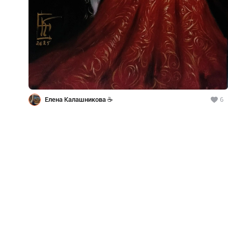
Елена Калашникова ☕
6