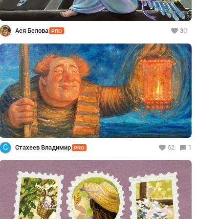
Ася Белова
30
PRO
С
Стахеев Владимир
52
1
PRO