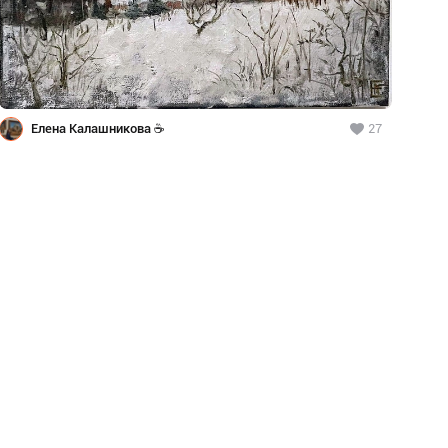
Елена Калашникова ☕
27