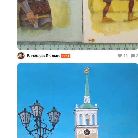
Вячеслав Люлько
42
PRO