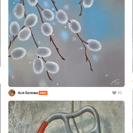
Ася Белова
45
PRO