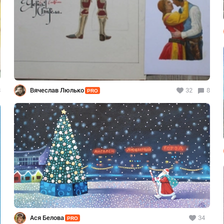
3
Вячеслав Люлько
32
8
PRO
Ася Белова
34
PRO