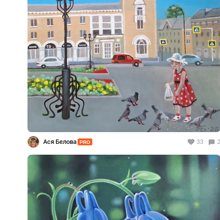
Ася Белова
33
PRO