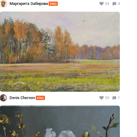
Маргарита Забирова
54
4
PRO
Denis Chernov
59
1
PRO