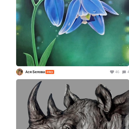
Ася Белова
46
PRO