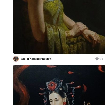
Елена Калашникова ☕
24