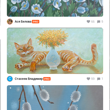
Ася Белова
66
5
PRO
С
Стахеев Владимир
59
1
PRO