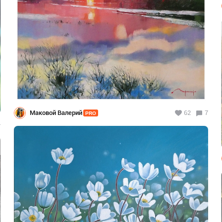
Маковой Валерий
62
7
PRO
4