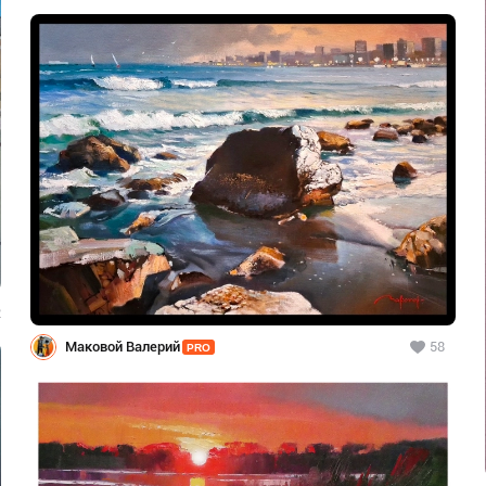
2
Маковой Валерий
58
PRO