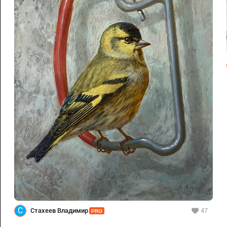
С
Стахеев Владимир
47
PRO