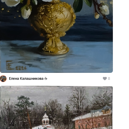
Елена Калашникова ☕
8