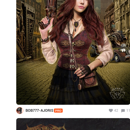
BOB777-AJORIS
42
1
PRO