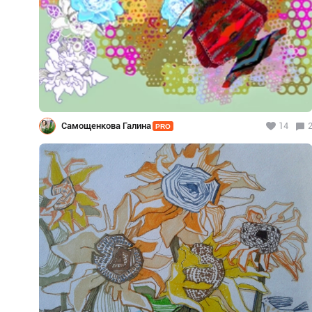
Самощенкова Галина
14
PRO