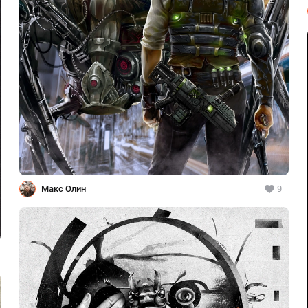
Макс Олин
9
1