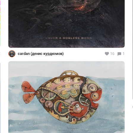
2
cardan (денис курдюмов)
16
1