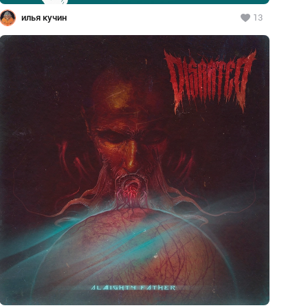
илья кучин
13