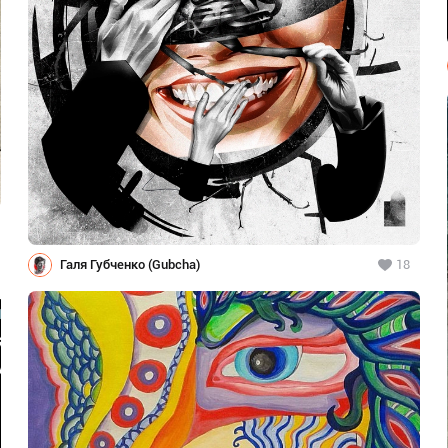
Галя Губченко (Gubcha)
18