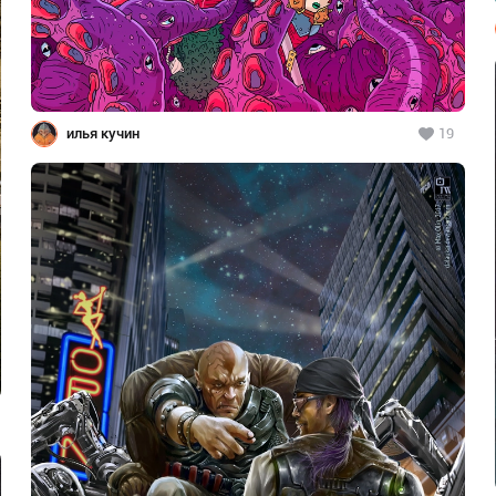
илья кучин
19
1