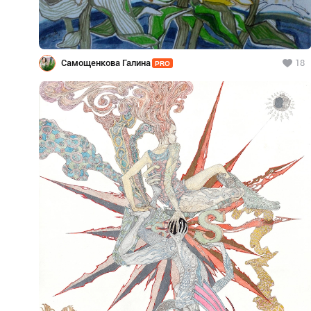
Самощенкова Галина
18
PRO