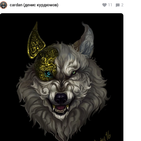
cardan (денис курдюмов)
11
2