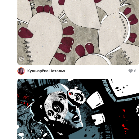
Кушнарёва Наталья
6