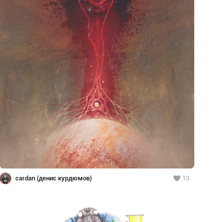
cardan (денис курдюмов)
13