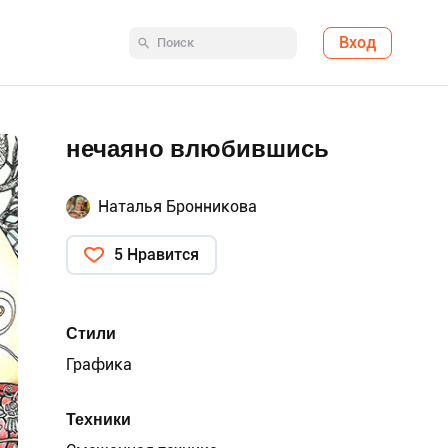
Вход
нечаяно влюбившись
Наталья Бронникова
5 Нравится
Стили
Графика
Техники