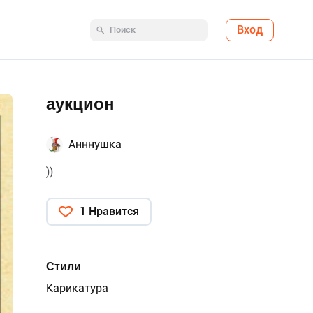
Вход
аукцион
Анннушка
))
1 Нравится
Стили
Карикатура