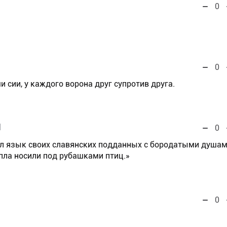
0
0
и сии, у каждого ворона друг супротив друга.
l
0
нал язык своих славянских подданных с бородатыми душам
пла носили под рубашками птиц.»
0