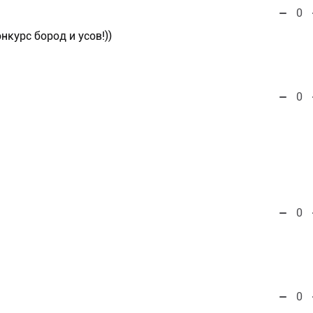
0
нкурс бород и усов!))
0
0
0