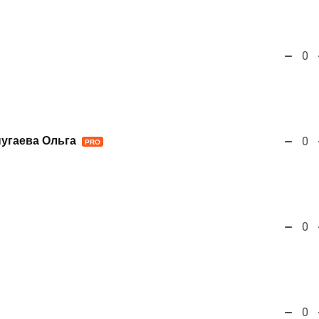
0
угаева Ольга
0
PRO
0
0