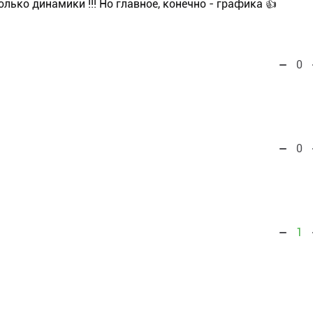
олько динамики !!! Но главное, конечно - графика 👍
0
0
1