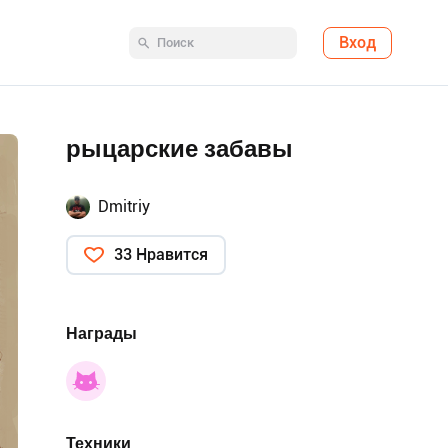
Вход
рыцарские забавы
Dmitriy
33 Нравится
Награды
Техники