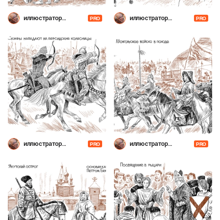
иллюстратор
иллюстратор
PRO
PRO
Шевченко
Шевченко
иллюстратор
иллюстратор
PRO
PRO
Шевченко
Шевченко