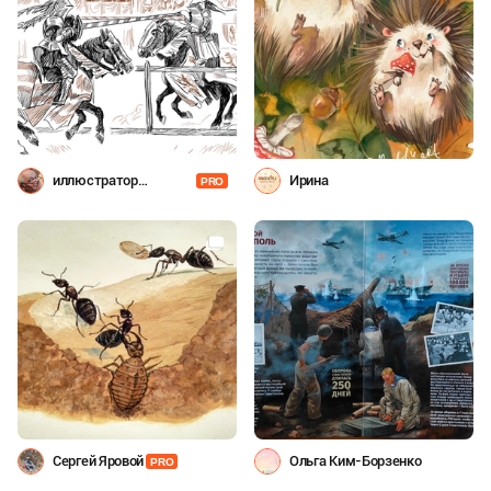
иллюстратор
Ирина
PRO
Шевченко
Сергей Яровой
Ольга Ким-Борзенко
PRO