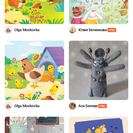
Olga Moskovka
Юлия Беленкова
PRO
Olga Moskovka
Ася Белова
PRO