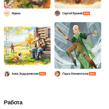
Ирина
Сергей Яровой
PRO
Анна Ходыревская
Паша Клементьев
PRO
PRO
Работа