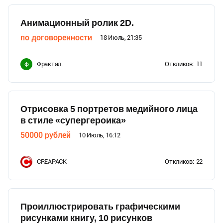
Анимационный ролик 2D.
по договоренности
18 Июль, 21:35
Фрактал.
Откликов:
11
Ф
Отрисовка 5 портретов медийного лица
в стиле «супергероика»
50000
рублей
10 Июль, 16:12
CREAPACK
Откликов:
22
Проиллюстрировать графическими
рисунками книгу, 10 рисунков