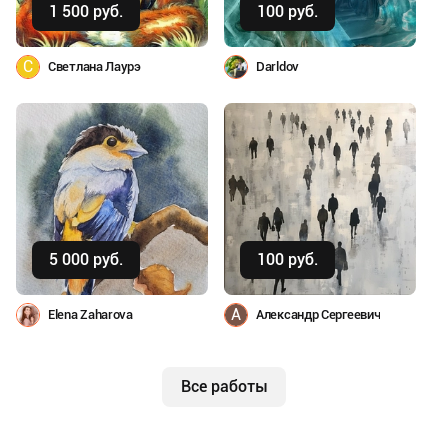
1 500 руб.
100 руб.
С
Светлана Лаурэ
Darldov
Купить
Купить
5 000 руб.
100 руб.
А
Elena Zaharova
Александр Сергеевич
Все работы