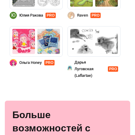
Ю
Юлия Ракова
Raven
PRO
PRO
Дарья
Ольга Honey
PRO
Луговская
PRO
(Laflartae)
Больше
возможностей с