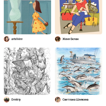
artelvinn
Женя Белан
Dmitriy
Светлана Шнякина