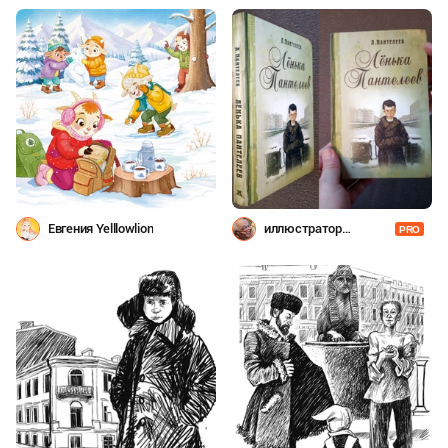
Евгения Yelllowlion
иллюстратор
PRO
Шевченко