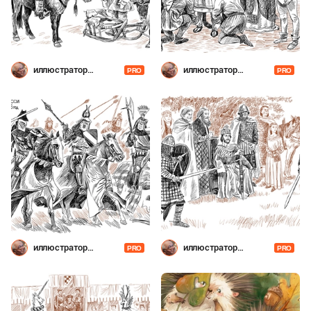
иллюстратор
иллюстратор
PRO
PRO
Шевченко
Шевченко
иллюстратор
иллюстратор
PRO
PRO
Шевченко
Шевченко