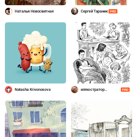
Наталья Новосвитная
Сергей Тараник
PRO
Natasha Krivonosova
иллюстратор
PRO
Шевченко