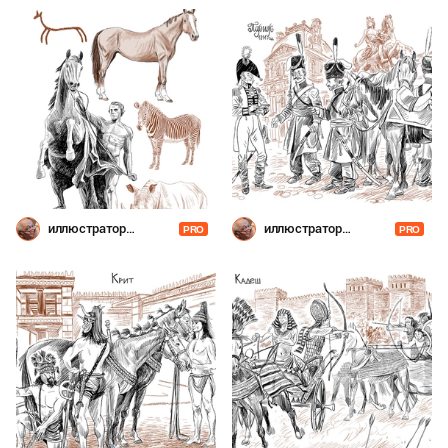
иллюстратор
иллюстратор
PRO
PRO
Шевченко
Шевченко