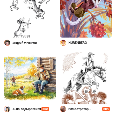
андрей миняков
NURENBERG
Анна Ходыревская
иллюстратор
PRO
PRO
Шевченко