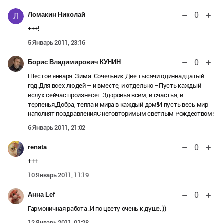
0
Ломакин Николай
Л
+++!
5 Январь 2011, 23:16
0
Борис Владимирович КУНИН
Шестое января. Зима. Сочельник.Две тысячи одиннадцатый
год.Для всех людей – и вместе, и отдельно –Пусть каждый
вслух сейчас произнесет:Здоровья всем, и счастья, и
терпенья,Добра, тепла и мира в каждый дом!И пусть весь мир
наполнят поздравленияС неповторимым светлым Рождеством!
6 Январь 2011, 21:02
0
renata
+++
10 Январь 2011, 11:19
0
Анна Lef
Гармоничная работа..И по цвету очень к душе..))
12 Январь 2011, 01:28