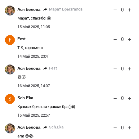
0
Марат Брызгалов
Ася Белова
Марат, спасибо! 🤗
15 Май 2025, 11:05
0
Fest
F
Т-9, фрагмент
14 Май 2025, 23:41
0
Fest
Ася Белова
😅🤣
16 Май 2025, 14:07
0
Sch.Eka
S
Кракозябристая кракозябра:)))))
15 Май 2025, 22:57
0
Sch.Eka
Ася Белова
ага! 😉😂