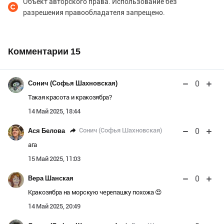
Объект авторского права. Использование без
разрешения правообладателя запрещено.
Комментарии
15
0
Сонич (Софья Шахновская)
Такая красота и кракозябра?
14 Май 2025, 18:44
0
Сонич (Софья Шахновская)
Ася Белова
ага
15 Май 2025, 11:03
0
Вера Шанская
Кракозябра на морскую черепашку похожа 😍
14 Май 2025, 20:49