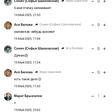
0
Вера Шанская
Сонич (Софья Шахновская)
А мне птичку напоминает.
14 Май 2025, 21:53
0
Сонич (Софья Шахновская)
Ася Белова
назови как-нибудь красиво!
15 Май 2025, 11:04
0
Ася Белова
Сонич (Софья Шахновская)
Думаю)))
15 Май 2025, 11:24
0
Вера Шанская
Ася Белова
есть такое дело 😉
15 Май 2025, 11:03
1
Марат Брызгалов
+
14 Май 2025, 23:02