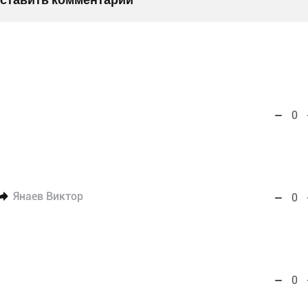
0
Янаев Виктор
0
0