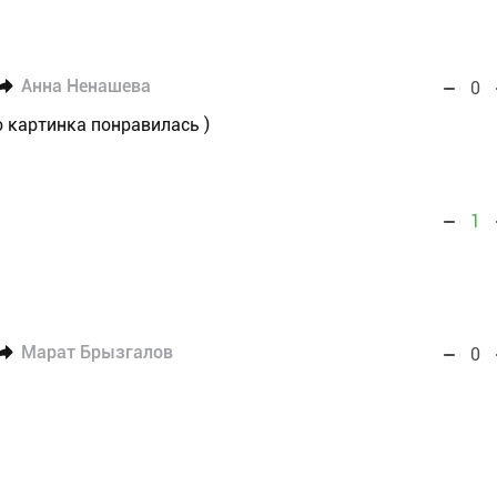
Анна Ненашева
0
то картинка понравилась )
1
Марат Брызгалов
0