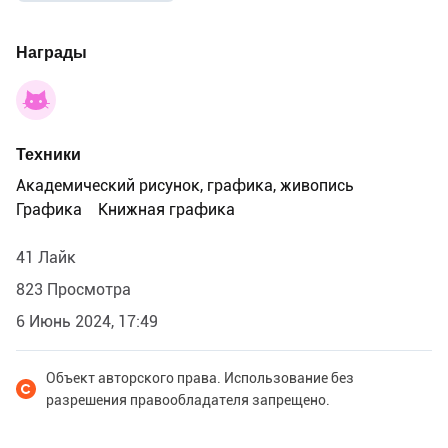
Люблю этот творческий поиск! И результат меня
устроил. И автора тоже.
Награды
А повесть хорошая!
Техники
Академический рисунок, графика, живопись
Графика
Книжная графика
41 Лайк
823 Просмотра
6 Июнь 2024, 17:49
Объект авторского права. Использование без
разрешения правообладателя запрещено.