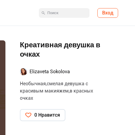
Вход
Креативная девушка в
очках
Elizaveta Sokolova
Необычная,смелая девушка с
красивым макияжем,в красных
очках
0 Нравится