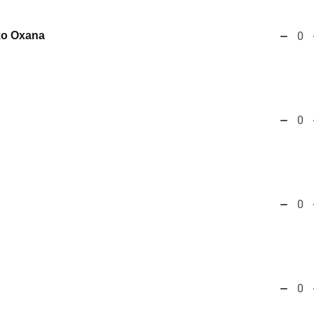
ko Oxana
0
0
0
0