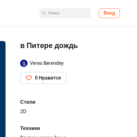
Вход
в Питере дождь
Veres Berendey
0 Нравится
Стили
2D
Техники