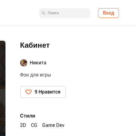
Вход
Кабинет
Никита
Фон для игры
9 Нравится
Стили
2D
CG
Game Dev