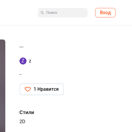
Вход
_
Z
z
_
1 Нравится
Стили
2D