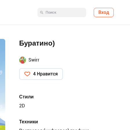
Вход
Буратино)
Swirr
4 Нравится
Стили
2D
Техники