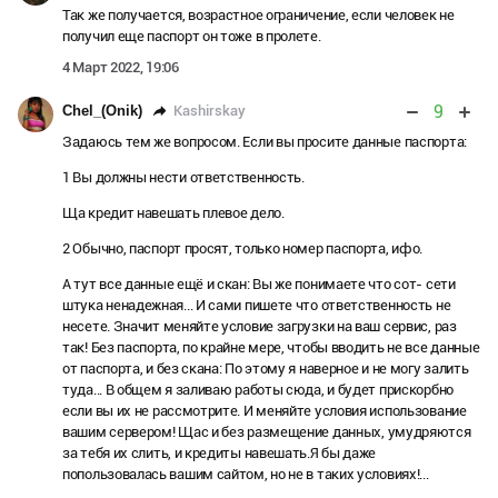
Так же получается, возрастное ограничение, если человек не
получил еще паспорт он тоже в пролете.
4 Март 2022, 19:06
9
Kashirskay
Chel_(Onik)
Задаюсь тем же вопросом. Если вы просите данные паспорта:
1 Вы должны нести ответственность.
Ща кредит навешать плевое дело.
2 Обычно, паспорт просят, только номер паспорта, ифо.
А тут все данные ещё и скан: Вы же понимаете что сот- сети
штука ненадежная... И сами пишете что ответственность не
несете. Значит меняйте условие загрузки на ваш сервис, раз
так! Без паспорта, по крайне мере, чтобы вводить не все данные
от паспорта, и без скана: По этому я наверное и не могу залить
туда... В общем я заливаю работы сюда, и будет прискорбно
если вы их не рассмотрите. И меняйте условия использование
вашим сервером! Щас и без размещение данных, умудряются
за тебя их слить, и кредиты навешать.Я бы даже
попользовалась вашим сайтом, но не в таких условиях!...