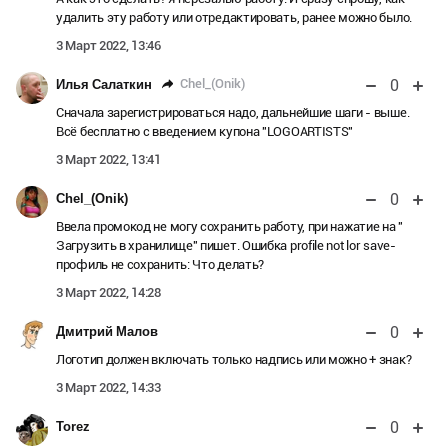
удалить эту работу или отредактировать, ранее можно было.
3 Март 2022, 13:46
0
Chel_(Onik)
Илья Салаткин
Сначала зарегистрироваться надо, дальнейшие шаги - выше.
Всё бесплатно с введением купона "LOGOARTISTS"
3 Март 2022, 13:41
0
Chel_(Onik)
Ввела промокод не могу сохранить работу, при нажатие на "
Загрузить в хранилище" пишет. Ошибка profile not lor save-
профиль не сохранить: Что делать?
3 Март 2022, 14:28
0
Дмитрий Малов
Логотип должен включать только надпись или можно + знак?
3 Март 2022, 14:33
0
Torez