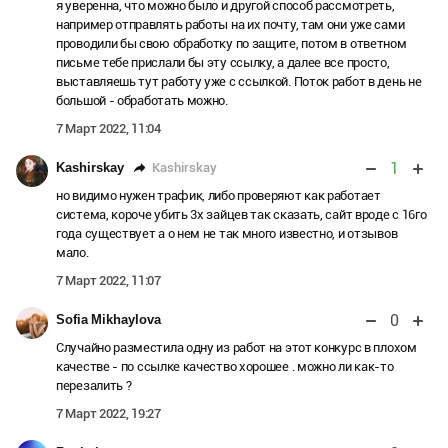
я уверенна, что можно было и другой способ рассмотреть,
например отправлять работы на их почту, там они уже сами
проводили бы свою обработку по защите, потом в ответном
письме тебе прислали бы эту ссылку, а далее все просто,
выставляешь тут работу уже с ссылкой. Поток работ в день не
большой - обработать можно.
7 Март 2022, 11:04
1
Kashirskay
Kashirskay
но видимо нужен трафик, либо проверяют как работает
система, короче убить 3х зайцев так сказать, сайт вроде с 16го
года существует а о нем не так много известно, и отзывов
мало.
7 Март 2022, 11:07
0
Sofia Mikhaylova
Случайно разместила одну из работ на этот конкурс в плохом
качестве - по ссылке качество хорошее . можно ли как-то
перезалить ?
7 Март 2022, 19:27