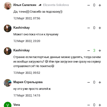
0
Elizaveta Sokolova
Илья Салаткин
Да, точно))) Спасибо за подсказку))
12 Март 2022, 07:56
0
Kashirskay
Может оно пока что и к лучшему
12 Март 2022, 23:20
3
Kashirskay
Странно если паспортные данные можно удалять, тогда зачем
их вообще загружать? 😅 Или при загрузке они сразу на сервер
отправляются? Не понятно😆
13 Март 2022, 09:52
0
Мария Стрельцова
ну это уже просто апогей ж
17 Март 2022, 14:15
0
Vera
V