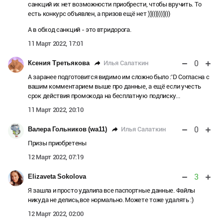
санкций их нет возможности приобрести, чтобы вручить. То
есть конкурс объявлен, а призов ещё нет ))))))))))))
А в обход санкций - это втридорога.
11 Март 2022, 17:01
0
Илья Салаткин
Ксения Третьякова
А заранее подготовится видимо им сложно было :'D Согласна с
вашим комментарием выше про данные, а ещё если учесть
срок действия промокода на бесплатную подписку...
11 Март 2022, 20:10
0
Илья Салаткин
Валера Гольников (wa11)
Призы приобретены
12 Март 2022, 07:19
3
Elizaveta Sokolova
Я зашла и просто удалила все паспортные данные. Файлы
никуда не делись,все нормально. Можете тоже удалять :)
12 Март 2022, 02:00