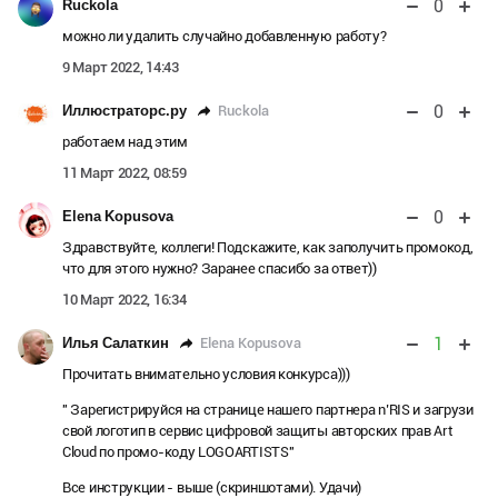
0
Ruckola
можно ли удалить случайно добавленную работу?
9 Март 2022, 14:43
0
Ruckola
Иллюстраторс.ру
работаем над этим
11 Март 2022, 08:59
0
Elena Kopusova
Здравствуйте, коллеги! Подскажите, как заполучить промокод,
что для этого нужно? Заранее спасибо за ответ))
10 Март 2022, 16:34
1
Elena Kopusova
Илья Салаткин
Прочитать внимательно условия конкурса)))
" Зарегистрируйся на странице нашего партнера n’RIS и загрузи
свой логотип в сервис цифровой защиты авторских прав Art
Cloud по промо-коду LOGOARTISTS"
Все инструкции - выше (скриншотами). Удачи)