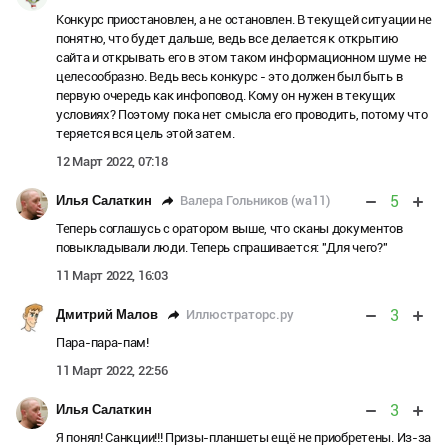
Конкурс приостановлен, а не остановлен. В текущей ситуации не
понятно, что будет дальше, ведь все делается к открытию
сайта и открывать его в этом таком информационном шуме не
целесообразно. Ведь весь конкурс - это должен был быть в
первую очередь как инфоповод. Кому он нужен в текущих
условиях? Поэтому пока нет смысла его проводить, потому что
теряется вся цель этой затем.
12 Март 2022, 07:18
5
Валера Гольников (wa11)
Илья Салаткин
Теперь соглашусь с оратором выше, что сканы документов
повыкладывали люди. Теперь спрашивается: "Для чего?"
11 Март 2022, 16:03
3
Иллюстраторс.ру
Дмитрий Малов
Пара-пара-пам!
11 Март 2022, 22:56
3
Илья Салаткин
Я понял! Санкции!!! Призы-планшеты ещё не приобретены. Из-за