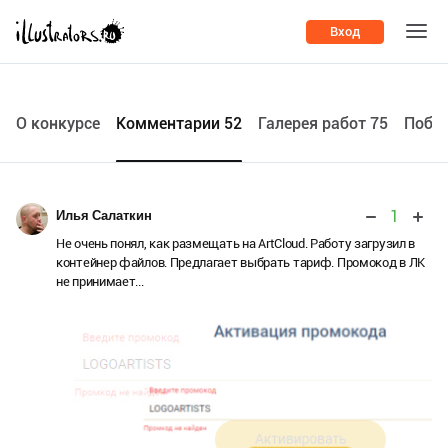
Вход
О конкурсе
Комментарии 52
Галерея работ 75
Побе
1
Илья Салаткин
Не очень понял, как размещать на ArtCloud. Работу загрузил в
контейнер файлов. Предлагает выбрать тариф. Промокод в ЛК
не принимает...