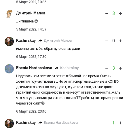
5 Март 2022, 10:35
3
Дмитрий Малов
...и тишина 😉
5 Март 2022, 14:57
0
Дмитрий Малов
Kashirskay
именно, хоть бы обратную связь дали
6 Март 2022, 17:30
3
Kashirskay
Esenia Hardbaskova
Надеюсь нам все же ответят в ближайшее время. Очень
хочется поучаствовать... Но эти паспортные данные и КОПИЯ
документов сильно смущают, с учетом того, что не дают
гарантий на их сохранность и не несут ответственности. Жаль
что могут рассматриваться только ТЕ работы, которые прошли
через тот сайт😢
6 Март 2022, 23:46
1
Esenia Hardbaskova
Kashirskay