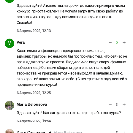
Здравствуйте! А известны ли сроки: до какого примерно числа
конкурс приостановлен? Не успела загрузить свою работу до
остановки конкурса - жду возможности поучаствовать.
Спасибо!
6 Апрель 2022, 12:13
3
Vera
V
Касательно инфоповодов: прекрасно понимаю вас,
администраторы, но немного бы поспорила с тем, что сейчас не
время для запуска проекта. Люди сейчас ищут опору, фриланс
набирает ещё большие обороты, деятельность людей
творчества не прекращается - все выходят в онлайн! Думаю,
это хороший шанс заявить о себе :) С нетерпением жду вестей о
продолжении конкурса!
6 Апрель 2022, 12:25
0
Maria Belousova
Здравствуйте! Как загрузит лого в галерею работ конкурса?
6 Апрель 2022, 19:54
0
Maria Belousova
Илья Салаткин