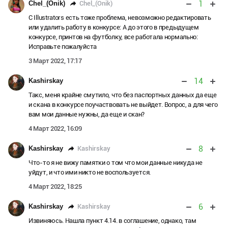
1
Chel_(Onik)
Chel_(Onik)
С Illustrators есть тоже проблема, невозможно редактировать
или удалить работу в конкурсе: А до этого в предыдущем
конкурсе, принтов на футболку, все работала нормально:
Исправьте пожалуйста
3 Март 2022, 17:17
14
Kashirskay
Такс, меня крайне смутило, что без паспортных данных да еще
и скана в конкурсе поучаствовать не выйдет. Вопрос, а для чего
вам мои данные нужны, да еще и скан?
4 Март 2022, 16:09
8
Kashirskay
Kashirskay
Что-то я не вижу памятки о том что мои данные никуда не
уйдут, и что ими никто не воспользуется.
4 Март 2022, 18:25
6
Kashirskay
Kashirskay
Извиняюсь. Нашла пункт 4.14. в соглашение, однако, там