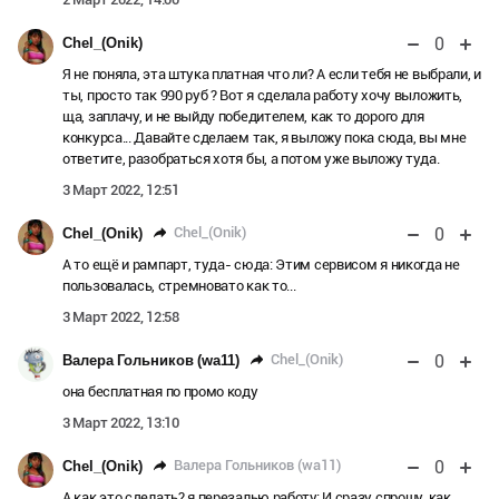
0
Chel_(Onik)
Я не поняла, эта штука платная что ли? А если тебя не выбрали, и
ты, просто так 990 руб ? Вот я сделала работу хочу выложить,
ща, заплачу, и не выйду победителем, как то дорого для
конкурса... Давайте сделаем так, я выложу пока сюда, вы мне
ответите, разобраться хотя бы, а потом уже выложу туда.
3 Март 2022, 12:51
0
Chel_(Onik)
Chel_(Onik)
А то ещё и рампарт, туда- сюда: Этим сервисом я никогда не
пользовалась, стремновато как то...
3 Март 2022, 12:58
0
Chel_(Onik)
Валера Гольников (wa11)
она бесплатная по промо коду
3 Март 2022, 13:10
0
Валера Гольников (wa11)
Chel_(Onik)
А как это сделать? я перезалью работу: И сразу спрошу, как