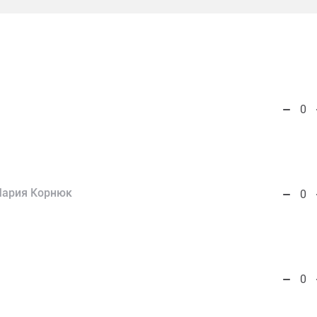
0
ария Корнюк
0
0