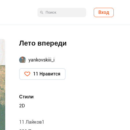
Вход
Лето впереди
yankovskiii_i
11 Нравится
Стили
2D
11 Лайков1