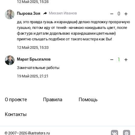
12 Май 2025, 15:28
0
Михаил Иванов
Пырова Зоя
да, это правда гуашь и карандаши) делаю подложку прозрачную
гуашью, потом иду от теней- начинаю накидывать цвет, после
фактура и детали доделываю карандашами цветными)
приятно слышать подобное от такого мастера как Вы!
12 Май 2025, 15:33
1
Марат Брызгалов
Замечательные работы
19 Май 2025, 21:21
О проекте
Правила
Помощь
Контакты
© 2007–
2026
illustrators.ru