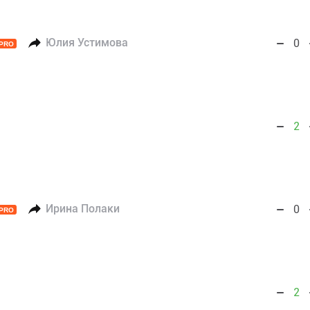
Юлия Устимова
0
PRO
2
Ирина Полаки
0
PRO
2