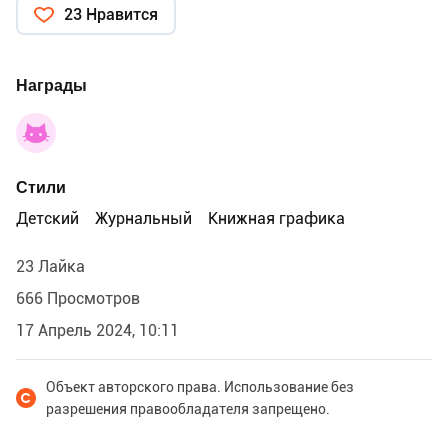
23 Нравится
Многоразовая книга "Приключения в джунглях"
создана специально для детей от 2 до 5 лет, где
ребенок не только выполняет задания, но и
Награды
знакомится с флорой и фауной джунглей.
Купить можно на Озоне
https://clck.ru/3A8Qq7
Стили
Детский
Журнальный
Книжная графика
23 Лайка
666 Просмотров
17 Апрель 2024, 10:11
Объект авторского права. Использование без
разрешения правообладателя запрещено.