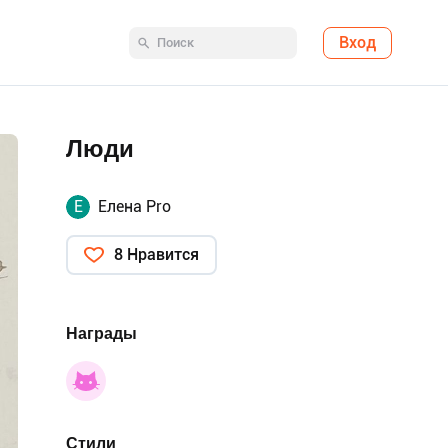
Вход
Люди
Е
Елена Pro
8 Нравится
Награды
Стили