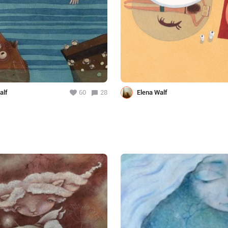
alf
60
28
Elena Walf