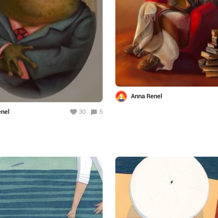
Anna Renel
nel
30
5