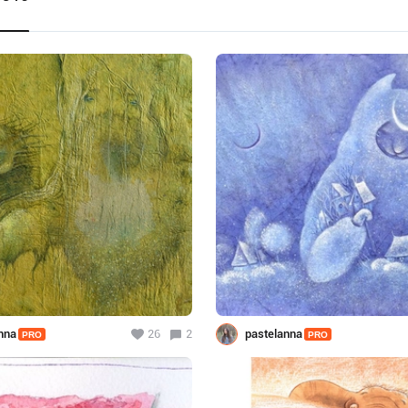
nna
26
2
pastelanna
PRO
PRO