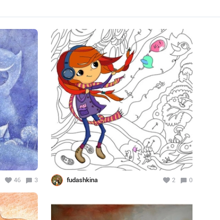
46
3
fudashkina
2
0