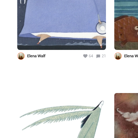
Elena Walf
64
21
Elena W