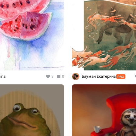
ina
3
0
Бауман Екатерина
PRO