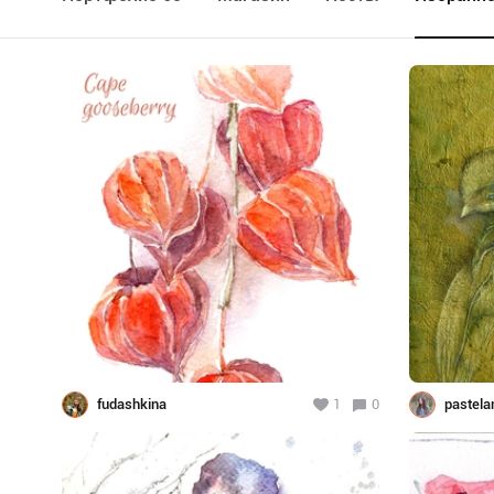
fudashkina
1
0
pastela