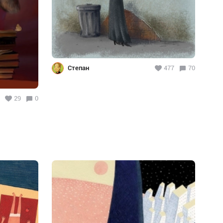
Степан
477
70
29
0