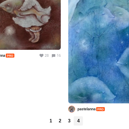
nna
28
16
PRO
pastelanna
PRO
1
2
3
4