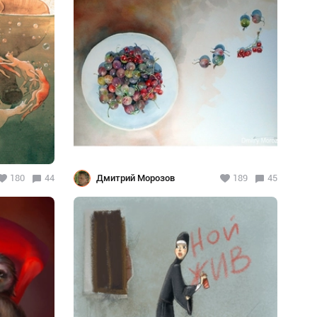
180
44
Дмитрий Морозов
189
45