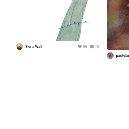
Elena Walf
55
18
pastela