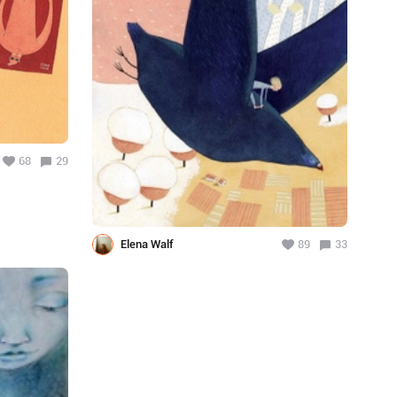
68
29
Elena Walf
89
33