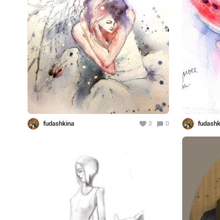
fudashkina
3
0
fudashk