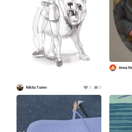
Anna Re
Nikita Tunev
3
0