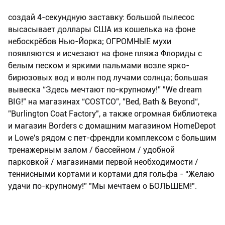
создай 4-секундную заставку: большой пылесос
высасывает доллары США из кошелька на фоне
небоскрёбов Нью-Йорка; ОГРОМНЫЕ мухи
появляются и исчезают на фоне пляжа Флориды с
белым песком и яркими пальмами возле ярко-
бирюзовых вод и волн под лучами солнца; большая
вывеска “Здесь мечтают по-крупному!” "We dream
BIG!" на магазинах “COSTCO”, ”Bed, Bath & Beyond“,
”Burlington Coat Factory", а также огромная библиотека
и магазин Borders с домашним магазином HomeDepot
и Lowe's рядом с пет-френдли комплексом с большим
тренажерным залом / бассейном / удобной
парковкой / магазинами первой необходимости /
теннисными кортами и кортами для гольфа - “Желаю
удачи по-крупному!” "Мы мечтаем о БОЛЬШЕМ!".