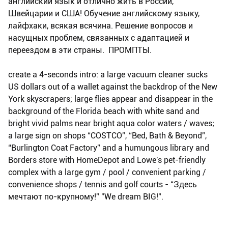
английский язык и отлично жить в России,
Швейцарии и США! Обучение английскому языку,
лайфхаки, всякая всячина. Решение вопросов и
насущных проблем, связанных с адаптацией и
переездом в эти страны. ПРОМПТЫ.
create a 4-seconds intro: a large vacuum cleaner sucks
US dollars out of a wallet against the backdrop of the New
York skyscrapers; large flies appear and disappear in the
background of the Florida beach with white sand and
bright vivid palms near bright aqua color waters / waves;
a large sign on shops “COSTCO”, “Bed, Bath & Beyond”,
“Burlington Coat Factory” and a humungous library and
Borders store with HomeDepot and Lowe's pet-friendly
complex with a large gym / pool / convenient parking /
convenience shops / tennis and golf courts - “Здесь
мечтают по-крупному!” "We dream BIG!".