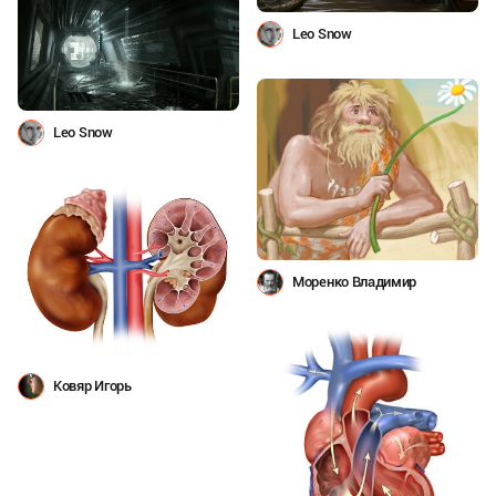
Leo Snow
Leo Snow
Моренко Владимир
Ковяр Игорь