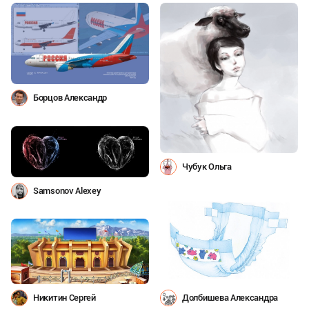
Борцов Александр
Чубук Ольга
Samsonov Alexey
Никитин Сергей
Долбишева Александра