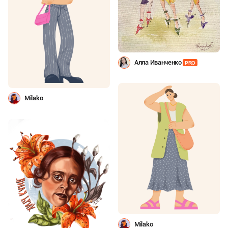
Алла Иванченко
PRO
Milako
Milako