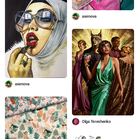
axenova
axenova
Olga Tereshenko