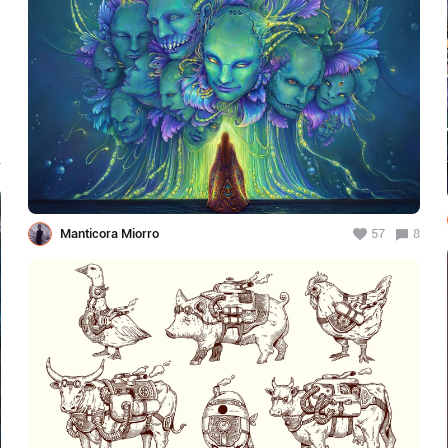
4
Manticora Miorro
57
8