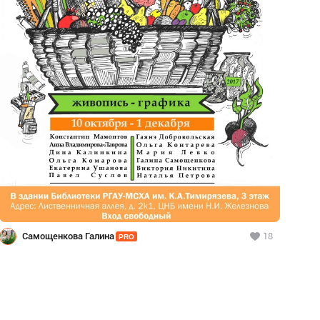
Самощенкова Галина
18
PRO