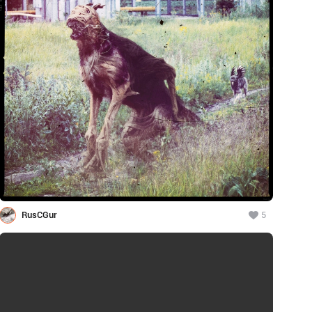
RusCGur
5