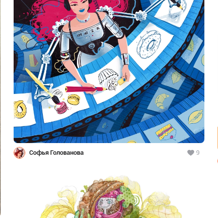
Софья Голованова
9