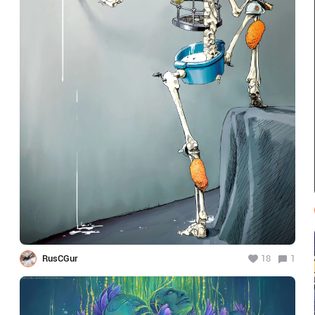
RusCGur
18
1