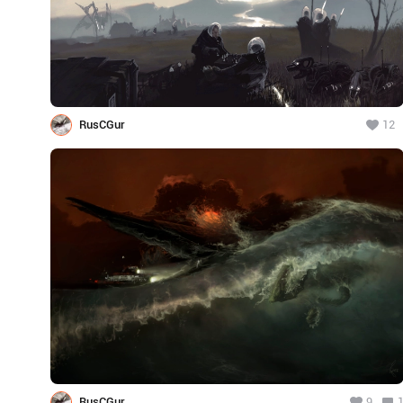
RusCGur
12
RusCGur
9