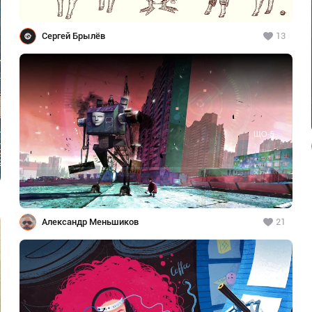
Сергей Брылёв
13
Александр Меньшиков
21