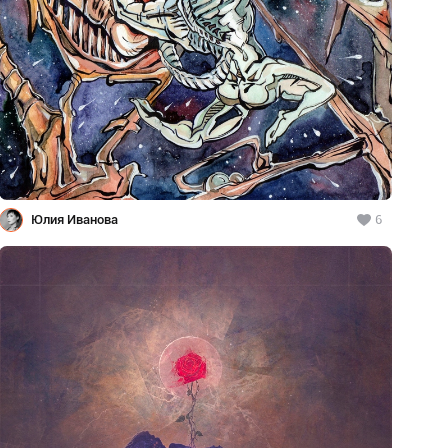
Юлия Иванова
6