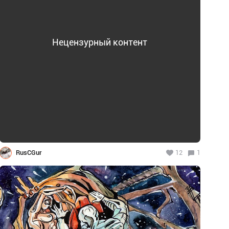
Нецензурный контент
RusCGur
12
1