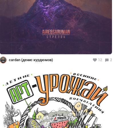
cardan (денис курдюмов)
12
2