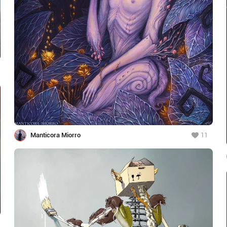
Manticora Miorro
11
1