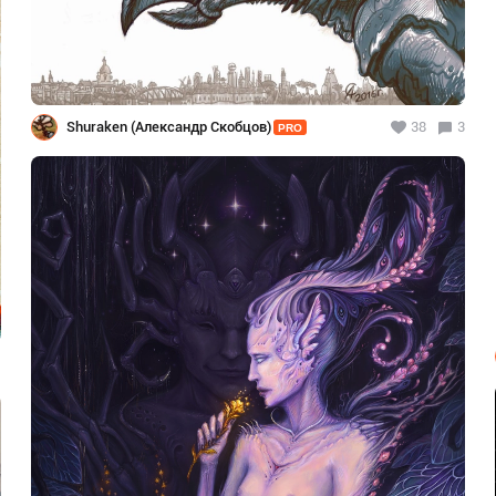
Shuraken (Александр Скобцов)
38
3
PRO