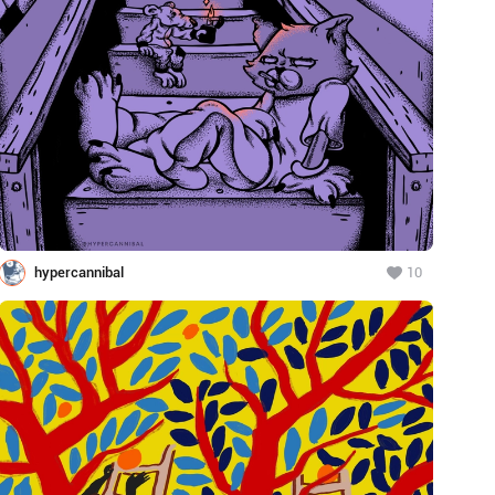
hypercannibal
10