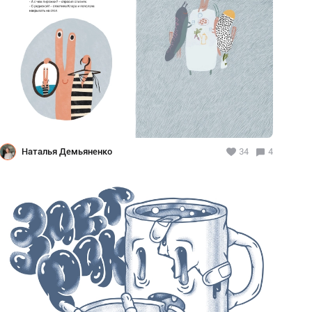
Наталья Демьяненко
34
4