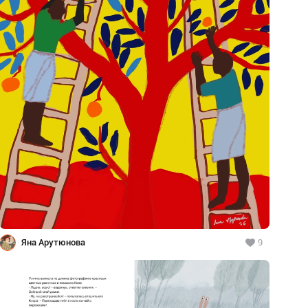
Яна Арутюнова
9