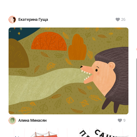
Екатерина Гуща
26
Алина Минасян
9