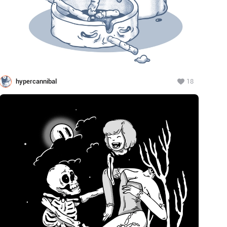
hypercannibal
18