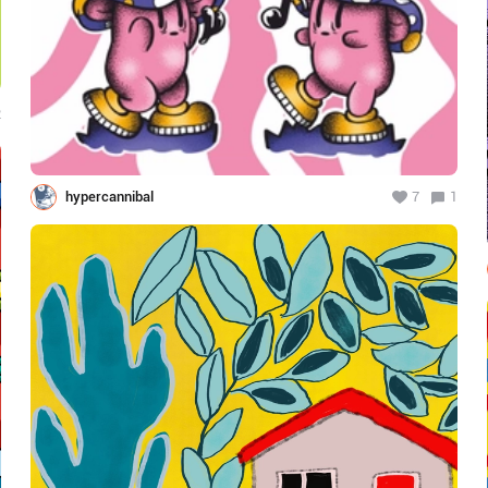
2
hypercannibal
7
1