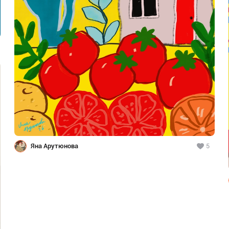
Яна Арутюнова
5