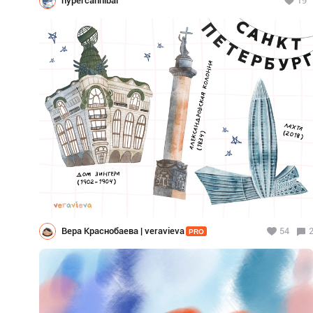
hypercannibal
19
Вера Краснобаева | veravieva
54
PRO