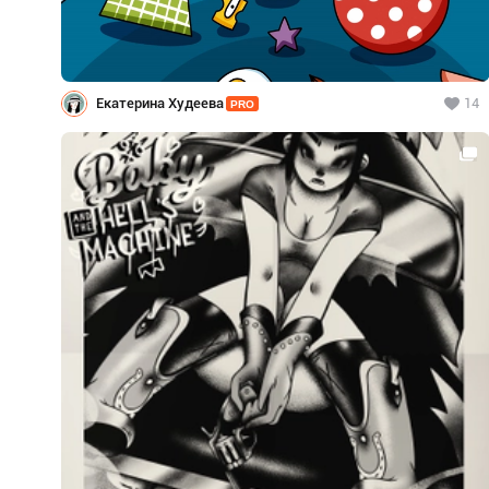
Екатерина Худеева
14
PRO