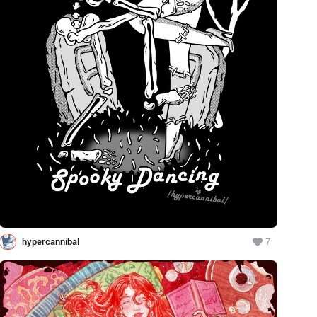
hypercannibal
7