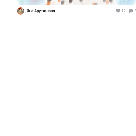
Яна Арутюнова
12