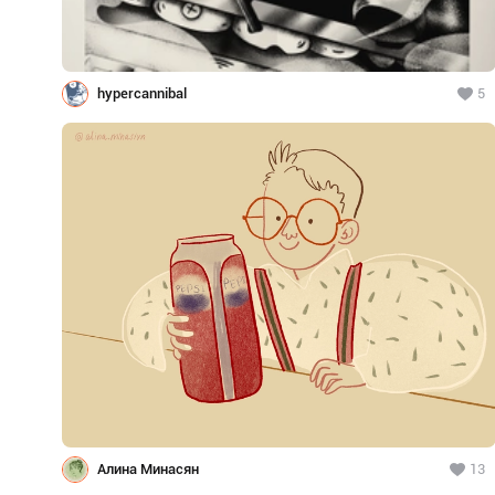
hypercannibal
5
Алина Минасян
13