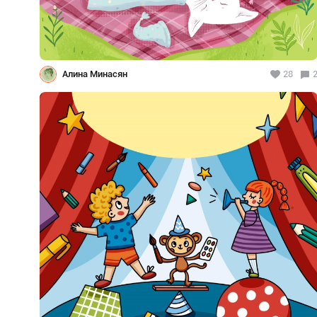
Алина Минасян
28