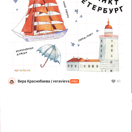
Вера Краснобаева | veravieva
41
PRO
2