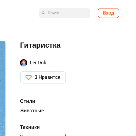
Вход
Гитаристка
LenDok
3 Нравится
Стили
Животные
Техники