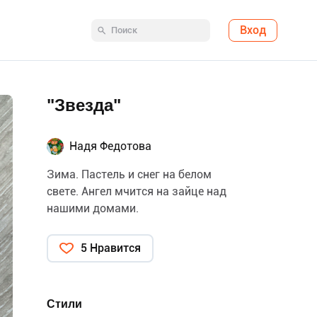
Вход
"Звезда"
Надя Федотова
Зима. Пастель и снег на белом
свете. Ангел мчится на зайце над
нашими домами.
5 Нравится
Стили